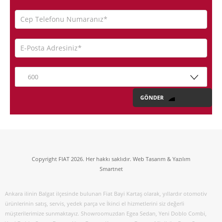
600
Copyright FIAT 2026. Her hakkı saklıdır. Web Tasarım & Yazılım
Smartnet
Ankara ilinin Balgat ilçesinde bulunan Fiat Bayi Kartaş olarak, yıllardır otomotiv
ürünlerinin satış, servis, yedek parça ve İkinci el hizmetlerini siz değerli
müşterilerimize sunmaktayız. Showroomuzdan Egea Sedan, Yeni Doblo Combi,